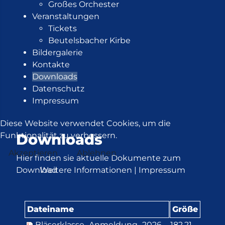
Großes Orchester
Veranstaltungen
Tickets
Beutelsbacher Kirbe
Bildergalerie
Kontakte
Downloads
Datenschutz
Impressum
Diese Website verwendet Cookies, um die
Downloads
Funktionalität zu verbessern.
Akzeptieren
Ablehnen
Hier finden sie aktuelle Dokumente zum
Download
Weitere Informationen
|
Impressum
Dateiname
Größe
Bläserklasse_Anmeldung_2026-
182.21