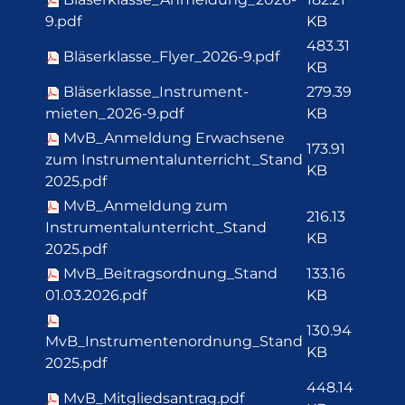
9.pdf
KB
483.31
Bläserklasse_Flyer_2026-9.pdf
KB
Bläserklasse_Instrument-
279.39
mieten_2026-9.pdf
KB
MvB_Anmeldung Erwachsene
173.91
zum Instrumentalunterricht_Stand
KB
2025.pdf
MvB_Anmeldung zum
216.13
Instrumentalunterricht_Stand
KB
2025.pdf
MvB_Beitragsordnung_Stand
133.16
01.03.2026.pdf
KB
130.94
MvB_Instrumentenordnung_Stand
KB
2025.pdf
448.14
MvB_Mitgliedsantrag.pdf